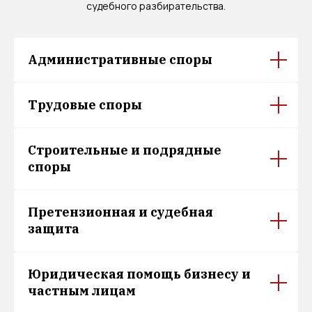
судебного разбирательства.
Административные споры
Трудовые споры
Строительные и подрядные
споры
Претензионная и судебная
защита
Караванова Татьяна Александровна
Директор, магистр права
Юридическая помощь бизнесу и
частным лицам
Профессиональная