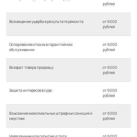
рублей
Возмещение ущерба в результате ремонта
от 6000
рублей
Оспаривание отказа в гарантийном
от 6000
обслуживании
рублей
Возврат товара продавцу
от 6000
рублей
Защита интересов в суде
от 6000
рублей
Взыскание максимальных штрафных санкций и
от 6000
неустоек
рублей
Навязанные или скрытые услуги
от 6000