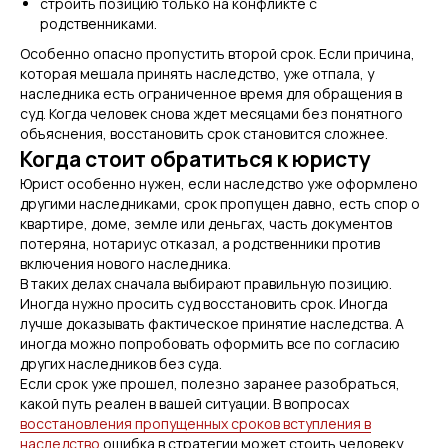
строить позицию только на конфликте с
родственниками.
Особенно опасно пропустить второй срок. Если причина,
которая мешала принять наследство, уже отпала, у
наследника есть ограниченное время для обращения в
суд. Когда человек снова ждет месяцами без понятного
объяснения, восстановить срок становится сложнее.
Когда стоит обратиться к юристу
Юрист особенно нужен, если наследство уже оформлено
другими наследниками, срок пропущен давно, есть спор о
квартире, доме, земле или деньгах, часть документов
потеряна, нотариус отказал, а родственники против
включения нового наследника.
В таких делах сначала выбирают правильную позицию.
Иногда нужно просить суд восстановить срок. Иногда
лучше доказывать фактическое принятие наследства. А
иногда можно попробовать оформить все по согласию
других наследников без суда.
Если срок уже прошел, полезно заранее разобраться,
какой путь реален в вашей ситуации. В вопросах
восстановления пропущенных сроков вступления в
наследство
ошибка в стратегии может стоить человеку