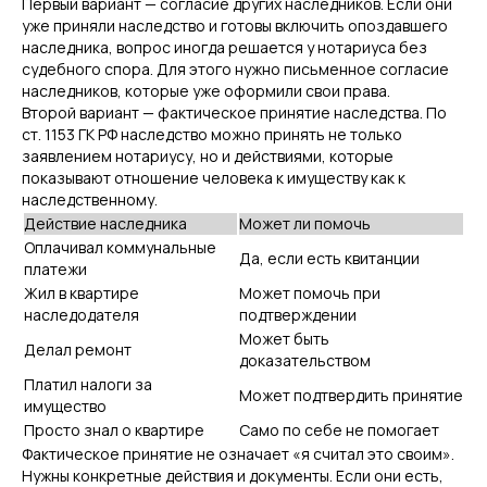
Первый вариант — согласие других наследников. Если они
уже приняли наследство и готовы включить опоздавшего
наследника, вопрос иногда решается у нотариуса без
судебного спора. Для этого нужно письменное согласие
наследников, которые уже оформили свои права.
Второй вариант — фактическое принятие наследства. По
ст. 1153 ГК РФ наследство можно принять не только
заявлением нотариусу, но и действиями, которые
показывают отношение человека к имуществу как к
наследственному.
Действие наследника
Может ли помочь
Оплачивал коммунальные
Да, если есть квитанции
платежи
Жил в квартире
Может помочь при
наследодателя
подтверждении
Может быть
Делал ремонт
доказательством
Платил налоги за
Может подтвердить принятие
имущество
Просто знал о квартире
Само по себе не помогает
Фактическое принятие не означает «я считал это своим».
Нужны конкретные действия и документы. Если они есть,