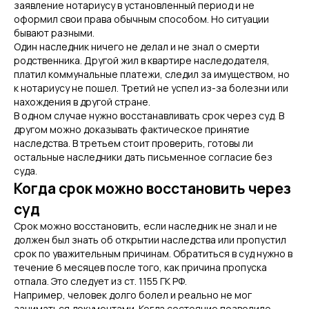
заявление нотариусу в установленный период и не
оформил свои права обычным способом. Но ситуации
бывают разными.
Один наследник ничего не делал и не знал о смерти
родственника. Другой жил в квартире наследодателя,
платил коммунальные платежи, следил за имуществом, но
к нотариусу не пошел. Третий не успел из-за болезни или
нахождения в другой стране.
В одном случае нужно восстанавливать срок через суд. В
другом можно доказывать фактическое принятие
наследства. В третьем стоит проверить, готовы ли
остальные наследники дать письменное согласие без
суда.
Когда срок можно восстановить через
суд
Срок можно восстановить, если наследник не знал и не
должен был знать об открытии наследства или пропустил
срок по уважительным причинам. Обратиться в суд нужно в
течение 6 месяцев после того, как причина пропуска
отпала. Это следует из ст. 1155 ГК РФ.
Например, человек долго болел и реально не мог
заниматься документами. Когда состояние позволило