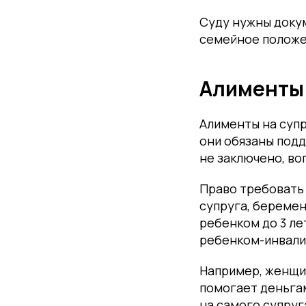
Суду нужны докум
семейное положе
Алименты 
Алименты на супр
они обязаны подд
не заключено, во
Право требовать
супруга, беремен
ребенком до 3 ле
ребенком-инвалид
Например, женщин
помогает деньгам
на самого супруг