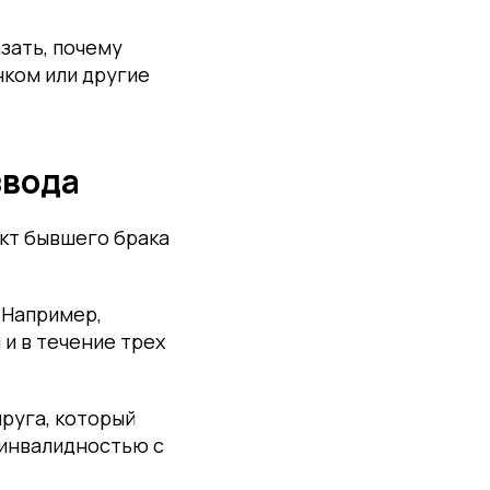
зать, почему
нком или другие
звода
акт бывшего брака
 Например,
и в течение трех
руга, который
 инвалидностью с