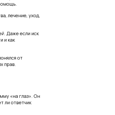
помощь.
а, лечение, уход,
й. Даже если иск
и и как
лонялся от
х прав.
мму «на глаз». Он
ет ли ответчик