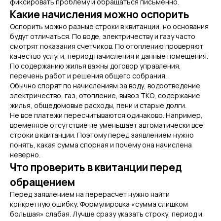
фиксировать проблему и обращаться письменно.
Какие начисления можно оспорить
Оспорить можно разные строки в квитанции, но основания
будут отличаться. По воде, электричеству и газу часто
смотрят показания счетчиков. По отоплению проверяют
качество услуги, период начисления и данные помещения.
По содержанию жилья важны договор управления,
перечень работ и решения общего собрания.
Обычно спорят по начислениям за воду, водоотведение,
электричество, газ, отопление, вывоз ТКО, содержание
жилья, общедомовые расходы, пени и старые долги.
Не все платежи пересчитываются одинаково. Например,
временное отсутствие не уменьшает автоматически все
строки в квитанции. Поэтому перед заявлением нужно
понять, какая сумма спорная и почему она начислена
неверно.
Что проверить в квитанции перед
обращением
Перед заявлением на перерасчет нужно найти
конкретную ошибку. Формулировка «сумма слишком
большая» слабая. Лучше сразу указать строку, период и