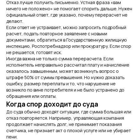
Отказ лучше получить письменно. Устная фраза «вам
ничего не положено» не помогает спорить дальше. Нужен
официальный ответ, где указано, почему перерасчет не
делают.
Если ответ не устраивает, можно запросить подробный
расчет, подать повторное заявление с новыми
документами, обратиться в Государственную жилищную
инспекцию, Роспотребнадзор или прокуратуру. Если спор
не решается, готовят иск.
Иногда важна не только сумма перерасчета. Если
исполнитель неправильно рассчитал плату и начисление
оказалось завышенным, может возникнуть вопрос о
штрафе 50% от суммы превышения. Но нужно доказать
ошибку, размер переплаты и то, что нарушение не
возникло по вине потребителя и не было устранено до
обращения или оплаты.
Когда спор доходит до суда
До суда обычно доходят ситуации, где сумма большая или
отказ повторяется. Например, управляющая компания
продолжает начислять долг, не принимает показания
счетчика, не признает акт о плохой услуге или не убирает
пени.