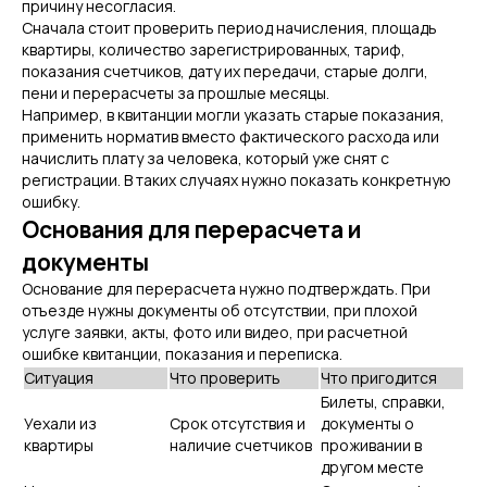
причину несогласия.
Сначала стоит проверить период начисления, площадь
квартиры, количество зарегистрированных, тариф,
показания счетчиков, дату их передачи, старые долги,
пени и перерасчеты за прошлые месяцы.
Например, в квитанции могли указать старые показания,
применить норматив вместо фактического расхода или
начислить плату за человека, который уже снят с
регистрации. В таких случаях нужно показать конкретную
ошибку.
Основания для перерасчета и
документы
Основание для перерасчета нужно подтверждать. При
отъезде нужны документы об отсутствии, при плохой
услуге заявки, акты, фото или видео, при расчетной
ошибке квитанции, показания и переписка.
Ситуация
Что проверить
Что пригодится
Билеты, справки,
Уехали из
Срок отсутствия и
документы о
квартиры
наличие счетчиков
проживании в
другом месте