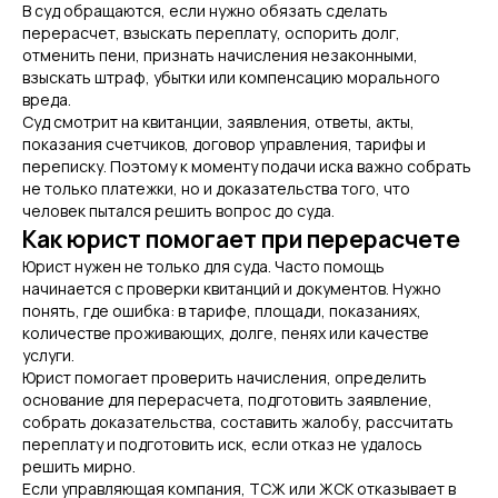
В суд обращаются, если нужно обязать сделать
перерасчет, взыскать переплату, оспорить долг,
отменить пени, признать начисления незаконными,
взыскать штраф, убытки или компенсацию морального
вреда.
Суд смотрит на квитанции, заявления, ответы, акты,
показания счетчиков, договор управления, тарифы и
переписку. Поэтому к моменту подачи иска важно собрать
не только платежки, но и доказательства того, что
человек пытался решить вопрос до суда.
Как юрист помогает при перерасчете
Юрист нужен не только для суда. Часто помощь
начинается с проверки квитанций и документов. Нужно
понять, где ошибка: в тарифе, площади, показаниях,
количестве проживающих, долге, пенях или качестве
услуги.
Юрист помогает проверить начисления, определить
основание для перерасчета, подготовить заявление,
собрать доказательства, составить жалобу, рассчитать
переплату и подготовить иск, если отказ не удалось
решить мирно.
Если управляющая компания, ТСЖ или ЖСК отказывает в