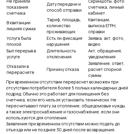
Не приняли
Скриншоты, фото
Дату передачи и
показания
счетчика, личный
способ отправки
счетчика
кабинет
Тариф, площадь,
Квитанции,
В квитанции
количество
выписка ЕГРН,
лишняя сумма
проживающих
справки
Услуга была
Есть ли фиксация
Заявка, акт, фото,
плохой
нарушения
видео
Был перерыв в
Длительность
Акт, обращения,
услуге
отключения
уведомления
Заявление, ответ,
Отказали в
Причину отказа
расчет спорной
перерасчете
суммы
При временном отсутствии перерасчет возможен при
отсутствии потребителя более 5 полных календарных дней
подряд. Обычно это работает для помещения без
счетчика, если его нельзя установить технически. Не
пересчитывают плату за отопление, общедомовые нужды,
а также электроснабжение и газоснабжение, если они
используются для отопления.
Заявление при временном отсутствии можно подать до
отъезда или не позднее 30 дней после возвращения.