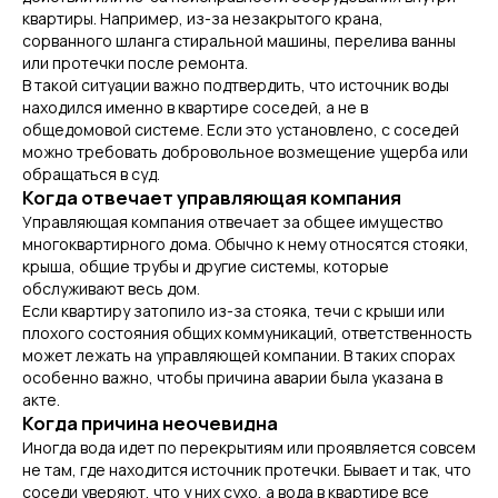
квартиры. Например, из-за незакрытого крана,
сорванного шланга стиральной машины, перелива ванны
или протечки после ремонта.
В такой ситуации важно подтвердить, что источник воды
находился именно в квартире соседей, а не в
общедомовой системе. Если это установлено, с соседей
можно требовать добровольное возмещение ущерба или
обращаться в суд.
Когда отвечает управляющая компания
Управляющая компания отвечает за общее имущество
многоквартирного дома. Обычно к нему относятся стояки,
крыша, общие трубы и другие системы, которые
обслуживают весь дом.
Если квартиру затопило из-за стояка, течи с крыши или
плохого состояния общих коммуникаций, ответственность
может лежать на управляющей компании. В таких спорах
особенно важно, чтобы причина аварии была указана в
акте.
Когда причина неочевидна
Иногда вода идет по перекрытиям или проявляется совсем
не там, где находится источник протечки. Бывает и так, что
соседи уверяют, что у них сухо, а вода в квартире все