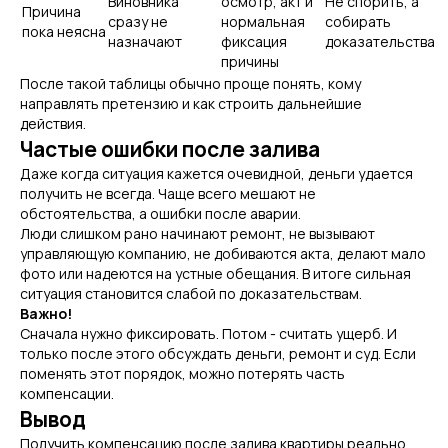
Виновника
осмотр, акт и
Не спорить, а
Причина
сразу не
нормальная
собирать
пока неясна
назначают
фиксация
доказательства
причины
После такой таблицы обычно проще понять, кому
направлять претензию и как строить дальнейшие
действия.
Частые ошибки после залива
Даже когда ситуация кажется очевидной, деньги удается
получить не всегда. Чаще всего мешают не
обстоятельства, а ошибки после аварии.
Люди слишком рано начинают ремонт, не вызывают
управляющую компанию, не добиваются акта, делают мало
фото или надеются на устные обещания. В итоге сильная
ситуация становится слабой по доказательствам.
Важно!
Сначала нужно фиксировать. Потом - считать ущерб. И
только после этого обсуждать деньги, ремонт и суд. Если
поменять этот порядок, можно потерять часть
компенсации.
Вывод
Получить компенсацию после залива квартиры реально.