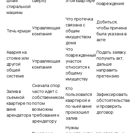
шланг
сверху
этой квартире
повреждения
стиральной
машины
Что протечка
Добиться,
связана с
Управляющая
чтобы причина
Течь крыши
общим
компания
была указана в
имуществом
акте
дома
Что
Авария на
Подать заявку,
поврежденный
стояке или
получить акт,
Управляющая
участок
другой
дальше
компания
относится к
общей
направить
общему
системе
претензию
имуществу
Сначала спор
Кто
Залив в
часто идет с
пользовался
Зафиксировать
съемной
собственником,
квартирой и
обстоятельства
квартире по
потом
по чьей вине
и проверить
вине
возможны
произошел
договор
арендатора
требования к
залив
арендатору
Нужны