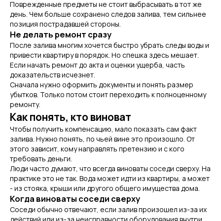
Поврежденные предметы не стоит выбрасывать в тот же
день. Чем больше сохранено следов залива, тем сильнее
позиция пострадавшей стороны.
Не делать ремонт сразу
После залива многим хочется быстро убрать следы воды и
привести квартиру в порядок. Но спешка здесь мешает.
Если начать ремонт до акта и оценки ущерба, часть
доказательств исчезнет.
Сначала нужно оформить документы и понять размер
убытков. Только потом стоит переходить к полноценному
ремонту.
Как понять, кто виноват
Чтобы получить компенсацию, мало показать сам факт
залива. Нужно понять, по чьей вине это произошло. От
этого зависит, кому направлять претензию и с кого
требовать деньги.
Люди часто думают, что всегда виноваты соседи сверху. На
практике это не так. Вода может идти из квартиры, а может
- из стояка, крыши или другого общего имущества дома.
Когда виноваты соседи сверху
Соседи обычно отвечают, если залив произошел из-за их
действий или из-за неисправности оборудования внутри