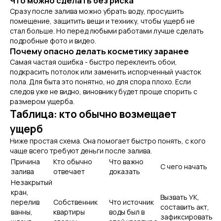
Что можно сделать без риска
Сразу после залива можно убрать воду, просушить
помещение, защитить вещи и технику, чтобы ущерб не
стал больше. Но перед любыми работами лучше сделать
подробные фото и видео.
Почему опасно делать косметику заранее
Самая частая ошибка - быстро переклеить обои,
подкрасить потолок или заменить испорченный участок
пола. Для быта это понятно, но для спора плохо. Если
следов уже не видно, виновнику будет проще спорить с
размером ущерба.
Таблица: кто обычно возмещает
ущерб
Ниже простая схема. Она помогает быстро понять, с кого
чаще всего требуют деньги после залива.
Причина
Кто обычно
Что важно
С чего начать
залива
отвечает
доказать
Незакрытый
кран,
Вызвать УК,
перелив
Собственник
Что источник
составить акт,
ванны,
квартиры
воды был в
зафиксировать