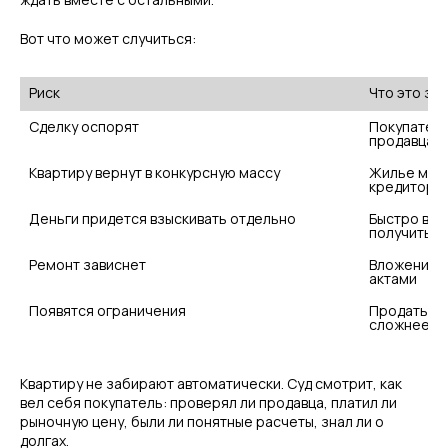
Вот что может случиться:
Риск
Что это зн
Сделку оспорят
Покупателя 
продавца
Квартиру вернут в конкурсную массу
Жилье могу
кредитора
Деньги придется взыскивать отдельно
Быстро вер
получиться
Ремонт зависнет
Вложения п
актами
Появятся ограничения
Продать ил
сложнее
Квартиру не забирают автоматически. Суд смотрит, как
вел себя покупатель: проверял ли продавца, платил ли
рыночную цену, были ли понятные расчеты, знал ли о
долгах.