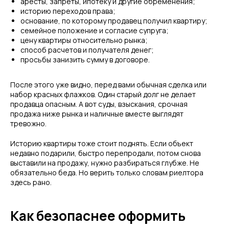
аресты, запреты, ипотеку и другие обременения;
историю переходов права;
основание, по которому продавец получил квартиру;
семейное положение и согласие супруга;
цену квартиры относительно рынка;
способ расчетов и получателя денег;
просьбы занизить сумму в договоре.
После этого уже видно, перед вами обычная сделка или
набор красных флажков. Один старый долг не делает
продавца опасным. А вот суды, взыскания, срочная
продажа ниже рынка и наличные вместе выглядят
тревожно.
Историю квартиры тоже стоит поднять. Если объект
недавно подарили, быстро перепродали, потом снова
выставили на продажу, нужно разбираться глубже. Не
обязательно беда. Но верить только словам риелтора
здесь рано.
Как безопаснее оформить