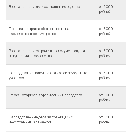
Восстановление или оспаривание родства
от 6000
рублей
Признание права собственности на
от 6000
наследственное имущество
рублей
Восстановление утраченных документов для
от 6000
вступления в наследство
рублей
Наследование долей в квартирах и земельных
от 6000
участках
рублей
Отказ нотариуса в оформлении наследства
от 6000
рублей
Наследственные дела за границей / с
от 6000
иностранным элементом
рублей